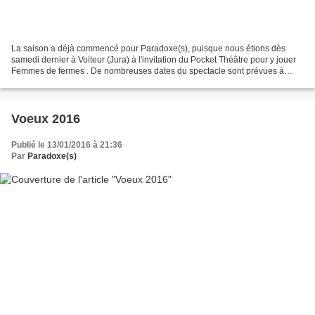
La saison a déjà commencé pour Paradoxe(s), puisque nous étions dès
samedi dernier à Voiteur (Jura) à l'invitation du Pocket Théâtre pour y jouer
Femmes de fermes . De nombreuses dates du spectacle sont prévues à
travers la France tout au long de la saison....
Voeux 2016
Publié le 13/01/2016 à 21:36
Par
Paradoxe(s)