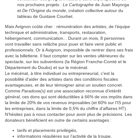
nos prochains projets :
Le Cartographe
de Juan Mayorga
et
De l’Origine du monde
, création collective autour du
tableau de Gustave Courbet.
Mais Avignon coûte cher : rémunération des artistes, de l'équipe
technique et administrative, transports, restauration,
hébergement, communication... Durant un mois, 8 personnes
vont travailler sans relâche pour jouer et faire venir public et
professionnels. Or à Avignon, impossible de rentrer dans ses frais
avec la billetterie. Il faut compter sur les ventes ultérieures du
spectacle, sur les subventions (la Région Franche-Comté et le
Département du Doubs) et sur le mécénat.
Le mécénat, à titre individuel ou entrepreneurial, c'est la
possibilité d'aider des artistes dans des conditions fiscales
avantageuses, et de leur témoigner ainsi un soutien concret.
Comme
Paradoxe(s)
est une association reconnue d'intérêt
général, ces dons qui sont déductibles à 66% de vos impôts dans
la limite de 20% de vos revenus imposables (et 60% sur l'IS pour
les entreprises, dans la limite de 0,5% du chiffre d'affaires HT).
N’hésitez pas à nous contacter pour avoir plus de précisions. Les
donateurs bénéficient en outre de certains avantages :
tarifs et placements privilégiés,
informations régulières sur l’activité de la troupe,