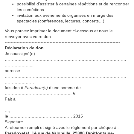
possibilité d’assister à certaines répétitions et de rencontrer
les comédiens
invitation aux événements organisés en marge des
spectacles (conférences, lectures, concerts…)
Vous pouvez imprimer le document ci-dessous et nous le
renvoyer avec votre don.
-----------------------------------------------------------------------------
Déclaration de don
Je soussigné(e)
……………………………………………………………………………
………………...
adresse
……………………………………………………………………………
…………………
fais don à
Paradoxe(s)
d’une somme de
………………………………………… €
Fait à
……………………………………………………………………………
…,
le ……………………………………… 2015
Signature
A retourner rempli et signé avec le règlement par chèque à :
Paradoxe(s), 14 rue de Valoreille, 25380 Droitfontaine-