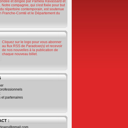
ondée et dirigée par Paméla Ravassard et
 Notre compagnie, qui s'est fixée pour but
n du répertoire contemporain, est soutenue
on Franche-Comté et le Département du
Cliquez sur le logo pour vous abonner
au flux RSS de
Paradoxe(s)
et recevoir
de nos nouvelles à la publication de
chaque nouveau billet.
S
ier
professionnels
t
 et partenaires
CT :
adoxes@gmail.com