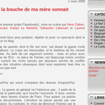
1 mars 2008
 la bouche de ma mère sonnait
CATÉ
Femmes 
Le Mot "
le premier projet
Paradoxe(s)
, mise en scène par
Henri Dalem
,
Des nouv
ssard
,
Garlan Le Martelot
,
Sébastien Libessart
et
Laurent
On appl
Biograp
Opératio
ts lieux pour produire, répéter et jouer ce spectacle dont le
De L'Or
ur ce blog.
Projets
(
ge de parents dont le fils est mort, tué durant la guerre civile
Le Cart
kans. Le corps est introuvable, et le fantôme du fils revient
mbe. Au delà de cet argument sinistre - mais en prise avec
rope de l'Est - la pièce de Visniec est beaucoup moins sombre
ù sortent les morts laissés par plusieurs siècles de conflits
NEWS
e des situation ubuesques dont nous espérons bien tirer ce
occupe tant.
Abonnez-vous
publiés.
em :
Email
urd’hui qui osent s’emparer des drames d’aujourd’hui.
. La guerre en général ne l’intéresse pas : il parle de la
r le particulier qu’il touche l’universel. Il nous montre
 deux heures d’avion de Paris. Pour autant, sa poésie
LIENS
tre documentaire. L’émotion ne passe jamais par une
ance. Au contraire, le choix de dénoncer l’horreur par le
Conseil