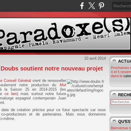
10 avril 2014
ACTU
 Doubs soutient notre nouveau projet
Prochaines 
4 et 5 novem
dans le
cale
le Conseil Général
vient de renouveller
eulement notre production du
Mot
à la Saison 25 en 2014-2015 (les
vre
ce lien
) mais surtout notre future
RECH
maturge espagnol contemporain Juan
ent.
e date de création précise pour ce futur spectacle car nous
o-producteurs et de partenaires. Mais nous donnerons
ici-même.
QU'ES
Bienvenue s