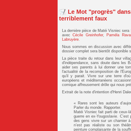
Le Mot "progrès" dans
terriblement faux
La dernière pièce de Matéi Visniec sera 
avec
Cécile Greinhofer
,
Paméla Rava
Labruyère
.
Nous sommes en discussion avec différen
dossier complet sera bientôt disponible s
La pièce traite du retour dans leur villa
d'indépendance, sans doute dans les Bal
aider ses parents à lui donner une to
l'actualité de la recomposition de l'Eu
qu'il y parait. Vivre sur une terre d'o
européens et méditerranéens occasionn
comique affreusement drôle qui nous pré
Extrait de la note d'intention d'Henri Dal
« Rares sont les auteurs d’aujo
Parler du monde. Rapporter.
Matéi Visniec fait parti de ceux-là
guerre en ex-Yougoslavie. C’est pa
des gens vivre sur un charnier à
n’est pas réaliste ou son théâ
peinture complaisante de la souffr