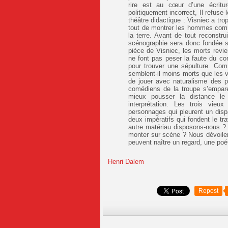
rire est au cœur d’une écritu
politiquement incorrect, Il refuse 
théâtre didactique : Visniec a tro
tout de montrer les hommes comme
la terre. Avant de tout reconstrui
scénographie sera donc fondée sur
pièce de Visniec, les morts revie
ne font pas peser la faute du con
pour trouver une sépulture. Com
semblent-il moins morts que les 
de jouer avec naturalisme des pa
comédiens de la troupe s’empare
mieux pousser la distance le 
interprétation. Les trois vieux
personnages qui pleurent un dis
deux impératifs qui fondent le tr
autre matériau disposons-nous ? 
monter sur scène ? Nous dévoiler
peuvent naître un regard, une poét
Henri Dalem
Repost