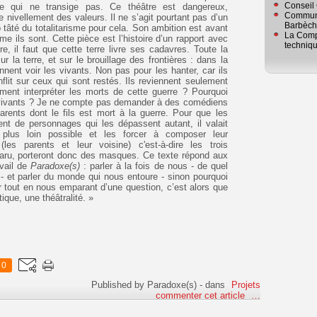
Conseil
re qui ne transige pas. Ce théâtre est dangereux,
Communa
le nivellement des valeurs. Il ne s’agit pourtant pas d’un
Barbèc
p tâté du totalitarisme pour cela. Son ambition est avant
La Comp
 ils sont. Cette pièce est l’histoire d’un rapport avec
techniq
re, il faut que cette terre livre ses cadavres. Toute la
 la terre, et sur le brouillage des frontières : dans la
nnent voir les vivants. Non pas pour les hanter, car ils
flit sur ceux qui sont restés. Ils reviennent seulement
ment interpréter les morts de cette guerre ? Pourquoi
vivants ?
Je ne compte pas demander à des comédiens
rents dont le fils est mort à la guerre. Pour que les
nt de personnages qui les dépassent autant, il valait
plus loin possible et les forcer à composer leur
 (les parents et leur voisine) c'est-à-dire les trois
paru, porteront donc des masques.
Ce texte répond aux
avail de
Paradoxe(s)
: parler à la fois de nous - de quel
- et parler du monde qui nous entoure - sinon pourquoi
 tout en nous emparant d’une question, c’est alors que
ique, une théâtralité. »
0
Published by Paradoxe(s)
-
dans
Projets
commenter cet article
…