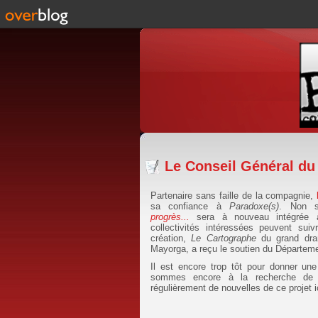
Le Conseil Général du
Partenaire sans faille de la compagnie,
sa confiance à
Paradoxe(s)
. Non s
progrès...
sera à nouveau intégrée 
collectivités intéressées peuvent sui
création,
Le Cartographe
du grand dra
Mayorga, a reçu le soutien du Départem
Il est encore trop tôt pour donner un
sommes encore à la recherche de c
régulièrement de nouvelles de ce projet 