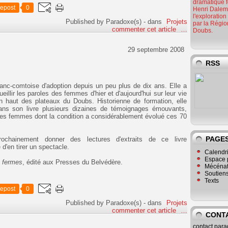
dramatique f
epost
0
Henri Dalem.
l'exploratio
Published by Paradoxe(s)
-
dans
Projets
par la Régi
commenter cet article
…
Doubs.
29 septembre 2008
RSS
anc-comtoise d'adoption depuis un peu plus de dix ans. Elle a
eillir les paroles des femmes d'hier et d'aujourd'hui sur leur vie
n haut des plateaux du Doubs. Historienne de formation, elle
dans son livre plusieurs dizaines de témoignages émouvants,
ces femmes dont la condition a considérablement évolué ces 70
PAGE
ochainement donner des lectures d'extraits de ce livre
d'en tirer un spectacle.
Calendr
Espace 
 fermes
, édité aux Presses du Belvédère.
Mécéna
Soutiens
Texts
epost
0
Published by Paradoxe(s)
-
dans
Projets
commenter cet article
…
CONTA
contact.par