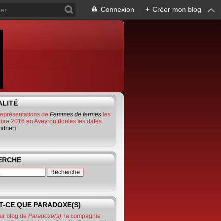
Connexion
+
Créer mon blog
ALITÉ
représentations de
Femmes de fermes
les
bre 2016 en Aveyron (toutes les dates
ndrier
).
ERCHE
T-CE QUE PARADOXE(S)
ur blog de
Paradoxe(s)
, la compagnie