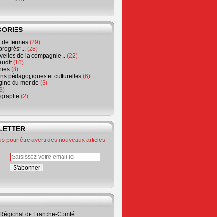
GORIES
de fermes
(29)
progrès"...
(28)
elles de la compagnie...
(22)
audit
(18)
hies
(8)
ns pédagogiques et culturelles
(6)
igine du monde
(3)
3)
ographe
(2)
LETTER
 pour être averti des nouveaux articles
 Régional de Franche-Comté