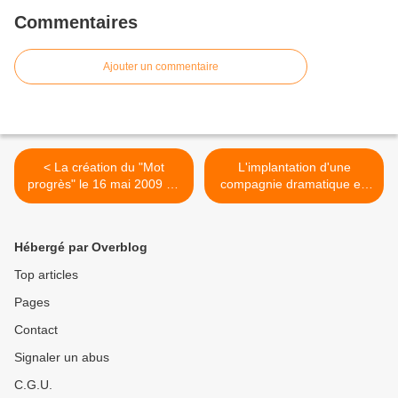
Commentaires
Ajouter un commentaire
< La création du "Mot
L'implantation d'une
progrès" le 16 mai 2009 au
compagnie dramatique en
Théâtre de Bligny
Franche-Comté, épisode 2 :
"Vous avez dit culture ?" >
Hébergé par Overblog
Top articles
Pages
Contact
Signaler un abus
C.G.U.