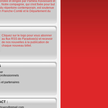
ondée et dirigée par Paméla Ravassard et
 Notre compagnie, qui s'est fixée pour but
n du répertoire contemporain, est soutenue
on Franche-Comté et le Département du
Cliquez sur le logo pour vous abonner
au flux RSS de
Paradoxe(s)
et recevoir
de nos nouvelles à la publication de
chaque nouveau billet.
S
ier
professionnels
t
 et partenaires
CT :
adoxes@gmail.com