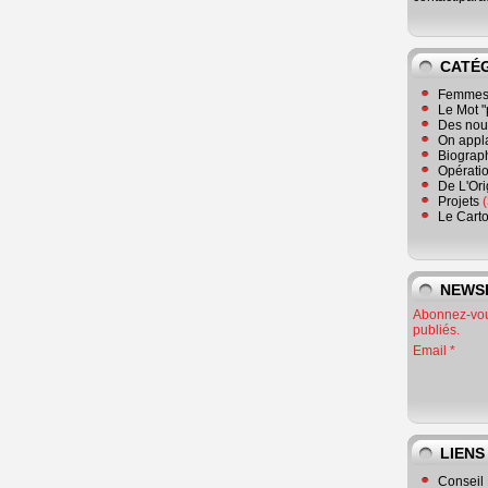
CATÉ
Femmes 
Le Mot "
Des nouv
On appl
Biograp
Opératio
De L'Or
Projets
(
Le Cart
NEWS
Abonnez-vous
publiés.
Email
LIENS
Conseil