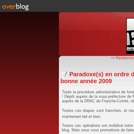
<< Résidence
Paradoxe(s) en ordre 
bonne année 2009
Toute la procédure administrative de fon
! Dépôt auprès de la sous-préfecture de M
auprès de la DRAC de Franche-Comté, iden
Toutes ces étapes sont franchies, et no
maintenant bel et bien.
Toutes ces opérations ont mobilisé notre 
blog. Mais nous vous promettons de faire