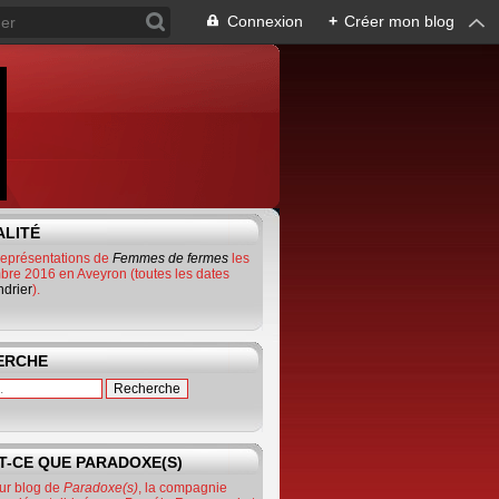
Connexion
+
Créer mon blog
ALITÉ
représentations de
Femmes de fermes
les
bre 2016 en Aveyron (toutes les dates
ndrier
).
ERCHE
T-CE QUE PARADOXE(S)
ur blog de
Paradoxe(s)
, la compagnie