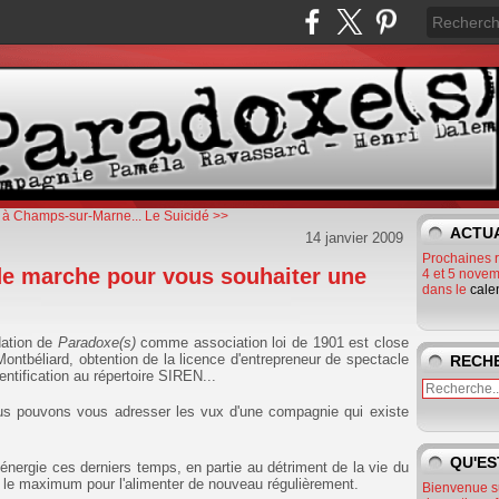
 à Champs-sur-Marne...
Le Suicidé >>
ACTU
14 janvier 2009
Prochaines 
de marche pour vous souhaiter une
4 et 5 novem
dans le
cale
dation de
Paradoxe(s)
comme association loi de 1901 est close
ontbéliard, obtention de la licence d'entrepreneur de spectacle
RECH
tification au répertoire SIREN...
us pouvons vous adresser les vux d'une compagnie qui existe
QU'ES
énergie ces derniers temps, en partie au détriment de la vie du
 le maximum pour l'alimenter de nouveau régulièrement.
Bienvenue s