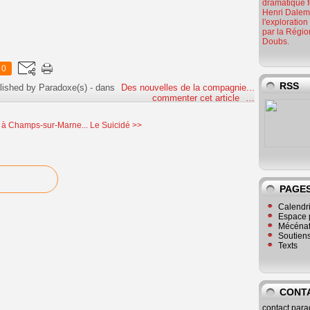
dramatique f
Henri Dalem.
l'exploratio
par la Régi
Doubs.
0
RSS
lished by Paradoxe(s)
-
dans
Des nouvelles de la compagnie...
commenter cet article
…
 à Champs-sur-Marne...
Le Suicidé >>
PAGE
Calendr
Espace 
Mécéna
Soutiens
Texts
CONTA
contact.par