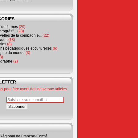
GORIES
de fermes
(29)
progrès"...
(28)
elles de la compagnie...
(22)
audit
(18)
hies
(8)
ns pédagogiques et culturelles
(6)
igine du monde
(3)
3)
ographe
(2)
LETTER
 pour être averti des nouveaux articles
 Régional de Franche-Comté