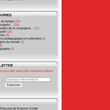
GORIES
de fermes
(29)
progrès"...
(28)
elles de la compagnie...
(22)
audit
(18)
hies
(8)
ns pédagogiques et culturelles
(6)
igine du monde
(3)
3)
ographe
(2)
LETTER
 pour être averti des nouveaux articles
 Régional de Franche-Comté