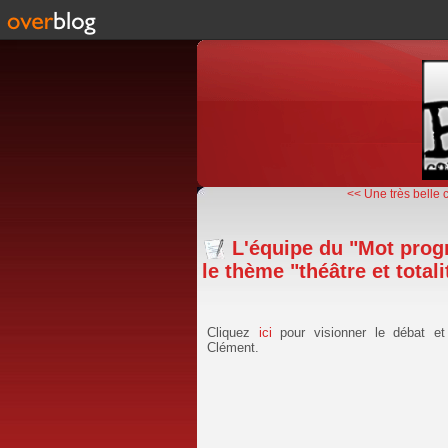
<< Une très belle c
L'équipe du "Mot progrè
le thème "théâtre et total
Cliquez
ici
pour visionner le débat et 
Clément.