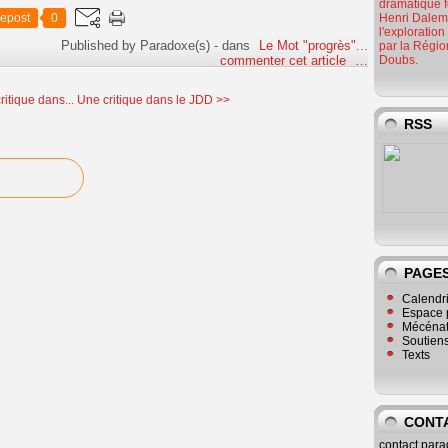
dramatique f
epost
0
Henri Dalem.
l'exploratio
Published by Paradoxe(s)
-
dans
Le Mot "progrès"...
par la Régi
commenter cet article
…
Doubs.
ritique dans...
Une critique dans le JDD >>
RSS
PAGE
Calendr
Espace 
Mécéna
Soutiens
Texts
CONTA
contact.par