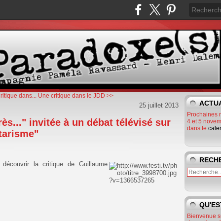
ritique dans...
Une critique dans le JDD >>
ACTU
25 juillet 2013
Prochaines 
s..." invitée à un débat télévisé sur
4 et 5 novem
dans le
cale
itarisme"
RECH
découvrir la critique de Guillaume
QU'ES
Bienvenue s