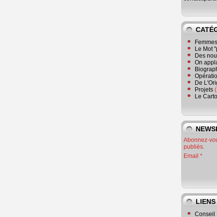
CATÉ
Femmes 
Le Mot "
Des nouv
On appl
Biograp
Opératio
De L'Or
Projets
(
Le Cart
NEWS
Abonnez-vous
publiés.
Email
LIENS
Conseil