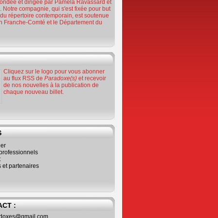
ondée et dirigée par Paméla Ravassard et
 Notre compagnie, qui s'est fixée pour but
n du répertoire contemporain, est soutenue
on Franche-Comté et le Département du
Cliquez sur le logo pour vous abonner
au flux RSS de
Paradoxe(s)
et recevoir
de nos nouvelles à la publication de
chaque nouveau billet.
S
ier
professionnels
t
 et partenaires
CT :
adoxes@gmail.com