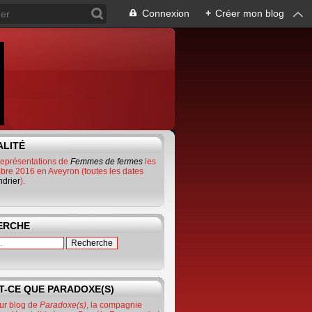
Connexion
+
Créer mon blog
ALITÉ
représentations de
Femmes de fermes
les
bre 2016 en Aveyron (toutes les dates
ndrier
).
ERCHE
T-CE QUE PARADOXE(S)
ur blog de
Paradoxe(s)
, la compagnie