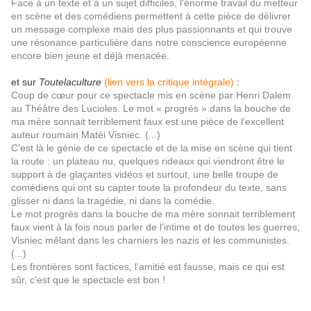
Face à un texte et à un sujet difficiles, l'énorme travail du metteur
en scène et des comédiens permettent à cette pièce de délivrer
un message complexe mais des plus passionnants et qui trouve
une résonance particulière dans notre conscience européenne
encore bien jeune et déjà menacée.
et sur
Toutelaculture
(lien vers la critique intégrale)
:
Coup de cœur pour ce spectacle mis en scène par Henri Dalem
au Théâtre des Lucioles. Le mot « progrès » dans la bouche de
ma mère sonnait terriblement faux est une pièce de l’excellent
auteur roumain Matéi Visniec. (...)
C’est là le génie de ce spectacle et de la mise en scène qui tient
la route : un plateau nu, quelques rideaux qui viendront être le
support à de glaçantes vidéos et surtout, une belle troupe de
comédiens qui ont su capter toute la profondeur du texte, sans
glisser ni dans la tragédie, ni dans la comédie.
Le mot progrès dans la bouche de ma mère sonnait terriblement
faux vient à la fois nous parler de l’intime et de toutes les guerres,
Visniec mêlant dans les charniers les nazis et les communistes.
(...)
Les frontières sont factices, l’amitié est fausse, mais ce qui est
sûr, c’est que le spectacle est bon !