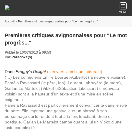
MENU
Accueil
» Premières critiques avignonnaises pour "Le mot progrès..."
Premières critiques avignonnaises pour "Le mot
progrès..."
Publié le 10/07/2013 à 09:59
Par
Paradoxe(s)
Dans
Froggy's Delight
(lien vers la critique intégrale)
:
(…) Les comédiens Emilie Bouruet-Aubertot (la nouvelle voisine),
Paméla Ravassard (le père, Ida), Laurent Labruyère (la mère),
Garlan Le Martelot (Vibko) etSébastien Libessart (le nouveau
voisin) sont à la hauteur d'un texte et d'une mise en scène
exigeants.
Paméla Ravassard est particulièrement convaincante dans le rôle
du père. Elle imprime une gestuelle et un phrasé à son
personnage qui le rendent tout à la fois touchant, drôle et
poétique. Garlan Le Martelot campe quant à lui un Vibko d'une
juste complexité.