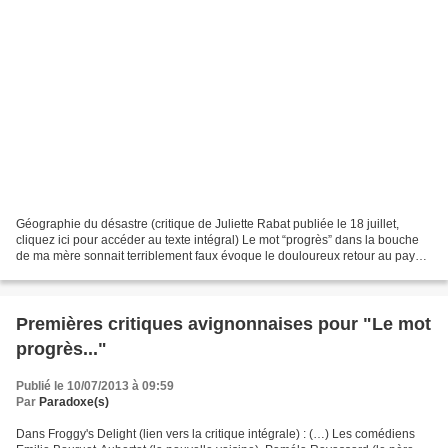
Géographie du désastre (critique de Juliette Rabat publiée le 18 juillet,
cliquez ici pour accéder au texte intégral) Le mot “progrès” dans la bouche
de ma mère sonnait terriblement faux évoque le douloureux retour au pays,
quelque part en Europe centrale,...
Premières critiques avignonnaises pour "Le mot
progrès..."
Publié le 10/07/2013 à 09:59
Par
Paradoxe(s)
Dans Froggy's Delight (lien vers la critique intégrale) : (…) Les comédiens