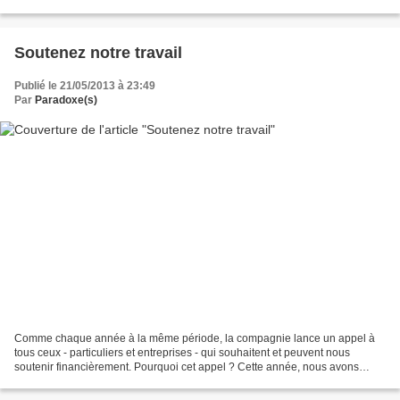
des Lucioles - 10 rue du rempart...
Soutenez notre travail
Publié le 21/05/2013 à 23:49
Par
Paradoxe(s)
Comme chaque année à la même période, la compagnie lance un appel à
tous ceux - particuliers et entreprises - qui souhaitent et peuvent nous
soutenir financièrement. Pourquoi cet appel ? Cette année, nous avons
décidé de tâcher de prolonger le succès...