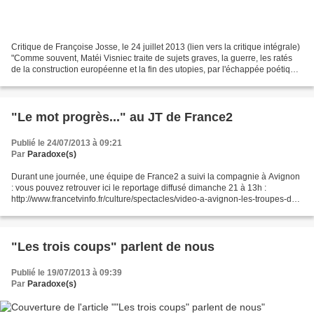
Critique de Françoise Josse, le 24 juillet 2013 (lien vers la critique intégrale)
"Comme souvent, Matéi Visniec traite de sujets graves, la guerre, les ratés
de la construction européenne et la fin des utopies, par l'échappée poétique
et comique. Aux...
"Le mot progrès..." au JT de France2
Publié le 24/07/2013 à 09:21
Par
Paradoxe(s)
Durant une journée, une équipe de France2 a suivi la compagnie à Avignon
: vous pouvez retrouver ici le reportage diffusé dimanche 21 à 13h :
http://www.francetvinfo.fr/culture/spectacles/video-a-avignon-les-troupes-de-
theatre-veulent-faire-leur-trou...
"Les trois coups" parlent de nous
Publié le 19/07/2013 à 09:39
Par
Paradoxe(s)