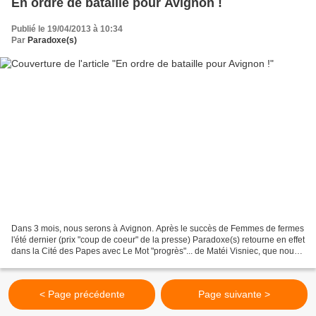
En ordre de bataille pour Avignon !
Publié le 19/04/2013 à 10:34
Par
Paradoxe(s)
Dans 3 mois, nous serons à Avignon. Après le succès de Femmes de fermes
l'été dernier (prix "coup de coeur" de la presse) Paradoxe(s) retourne en effet
dans la Cité des Papes avec Le Mot "progrès"... de Matéi Visniec, que nous
venons de recréer à Baume-les-Dames...
< Page précédente
Page suivante >