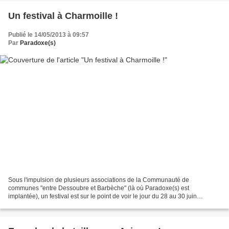
Un festival à Charmoille !
Publié le 14/05/2013 à 09:57
Par
Paradoxe(s)
Sous l'impulsion de plusieurs associations de la Communauté de
communes "entre Dessoubre et Barbèche" (là où Paradoxe(s) est
implantée), un festival est sur le point de voir le jour du 28 au 30 juin
prochain ! Voici le lien vers la page Facebook du festival....