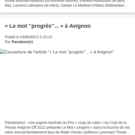
Emilie Bouruet-Aubertot (la nouvelle voisine), Paméla Ravassard (le père,
Ida), Laurent Labruyère (la mère), Garlan Le Martelot (Vibko) etSébastien
Libessart (le nouveau voisin)...
« Le mot "progrès"... » à Avignon
Publié le 03/06/2013 à 23:12
Par
Paradoxe(s)
Paradoxe(s) - com pagnie lauréate du Prix « coup de cœur » du Club de la
Presse Avignon Off 2012 présente Le Mot « progrès » dans la bouche de ma
mère sonnait terriblement faux de Matéi Visniec (éditions Lansman) Theatre