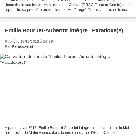
Dernière nouvelle de l'année, reçue la veille de Noël : Paradoxe(s) a
décroché le soutien du Ministère de la Culture (DRAC Franche-Comté) pour
reprendre sa première production, Le Mot "progrès" dans la bouche de ma
mère sonnait terriblement faux de Matéi...
Emilie Bouruet-Aubertot intègre "Paradoxe(s)"
Publié le 19/12/2012 à 10:26
Par
Paradoxe(s)
A partir d'avril 2013, Emilie Bouruet-Aubertot intégrera la distribution du Mot
"progrès"... de Matéi Visniec dans la mise en scène d'Henri Dalem en