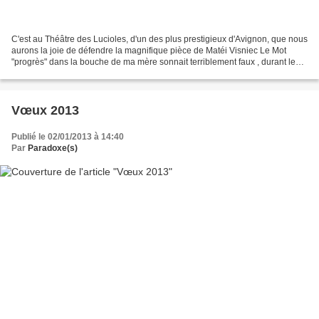
C'est au Théâtre des Lucioles, d'un des plus prestigieux d'Avignon, que nous
aurons la joie de défendre la magnifique pièce de Matéi Visniec Le Mot
"progrès" dans la bouche de ma mère sonnait terriblement faux , durant le
prochain Festival Off 2013. Le...
Vœux 2013
Publié le 02/01/2013 à 14:40
Par
Paradoxe(s)