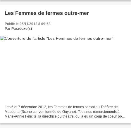
Les Femmes de fermes outre-mer
Publié le 05/11/2012 à 09:53
Par
Paradoxe(s)
Les 6 et 7 décembre 2012, les Femmes de fermes seront au Théâtre de
Macouria (Scène conventionnée de Guyane). Tous nos remerciements à
Marie-Annie Félicité, la directrice du théâtre, qui a eu un coup de coeur pour
le spectacle cet été à Avignon. Les comédiennes...