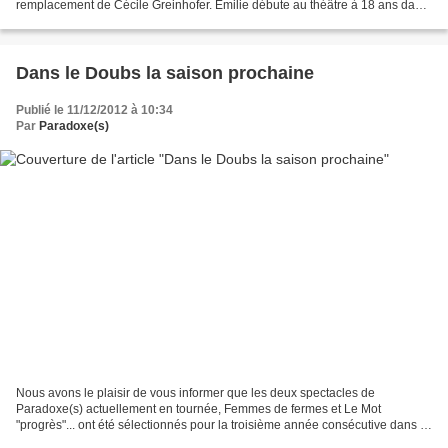
remplacement de Cécile Greinhofer. Émilie débute au théâtre à 18 ans dans
La perle de Steinbeck en 2004,...
Dans le Doubs la saison prochaine
Publié le 11/12/2012 à 10:34
Par
Paradoxe(s)
Nous avons le plaisir de vous informer que les deux spectacles de
Paradoxe(s) actuellement en tournée, Femmes de fermes et Le Mot
"progrès"... ont été sélectionnés pour la troisième année consécutive dans le
cadre de la prochaine Saison Culturelle du...